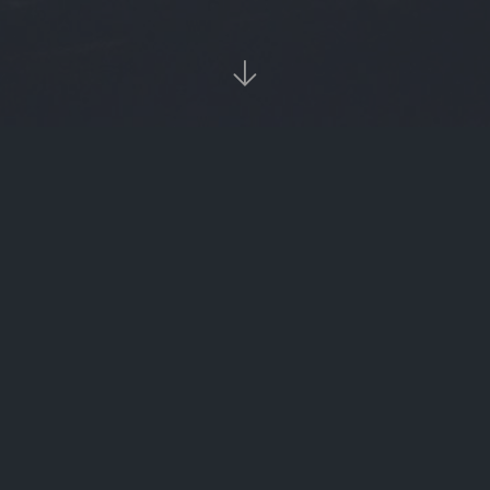

‹‹
1
››
热

ico币
bft