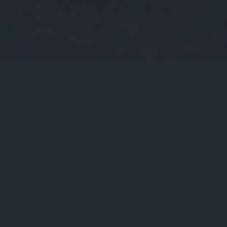
2025-03-19
2023-10-21
门标签
光大理财
币交
slm
btcico
张力
零币
ada价格