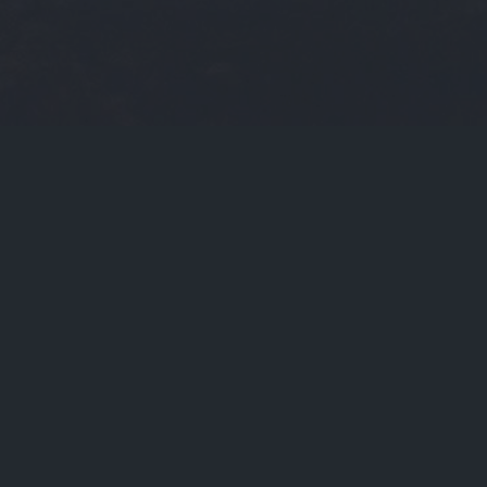
当前位置：
首页
Tags：gard

gard（garden）
gard（garden高家岭的二轮花）

关于我们
联系我们
版权声明
在线提问
支付方式