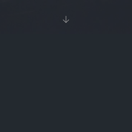

‹‹
1
››
热

ico币
bft