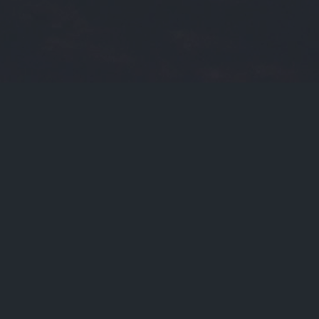
2025-08-16
2023-09-13
门标签
光大理财
币交
slm
btcico
张力
零币
ada价格