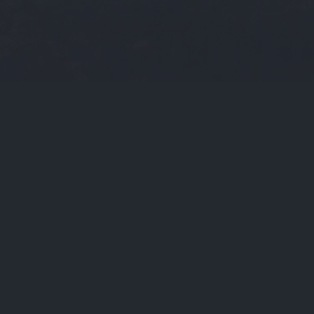
当前位置：
首页
Tags：milo

milo（米龙老爹）
milo（milo英文名）

关于我们
联系我们
版权声明
在线提问
支付方式