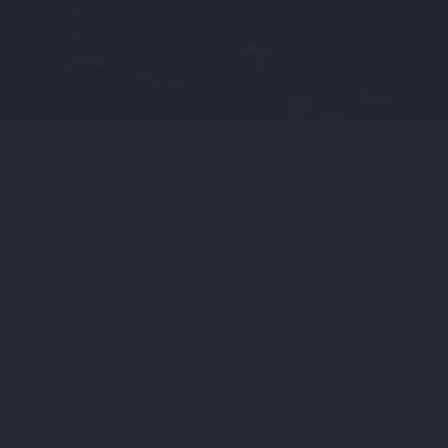
2025-03-22
2023-09-20
门标签
光大理财
币交
slm
btcico
张力
零币
ada价格