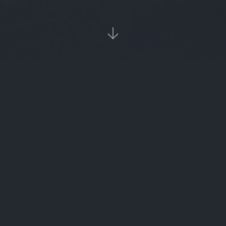

‹‹
1
››
热

ico币
bft