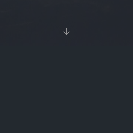

当前位置：
首页
Tags：xbc

xbc（西部材料）
xbc（xbc电煮锅）
‹‹
1
››

热门标签