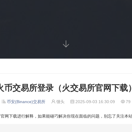

火币交易所登录（火交易所官网下载
币安(Binance)交易所
馒头
2025-09-03 16:30:09
79




所官网下载进行解释，如果能碰巧解决你现在面临的问题，别忘了关注本