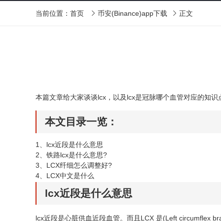
当前位置：
首页
币安(Binance)app下载
正文


本篇文章给大家谈谈lcx，以及lcx是冠脉哪个血管对应的
本文目录一览：
1、
lcx近段是什么意思
2、
铁路lcx是什么意思?
3、
LCX纤细怎么调整好?
4、
LCX中文是什么
lcx近段是什么意思
lcx近段是心脏供血近段血管。而且LCX 是(Left circ