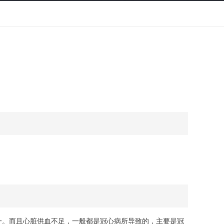
主要血管之一。而且心脏供血不足，一般都是冠心病所导致的，主要是冠