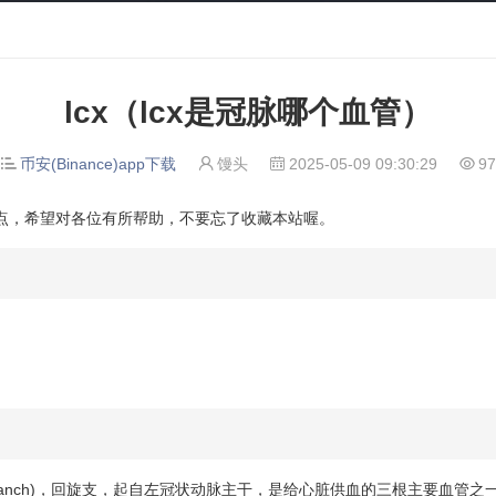
lcx（lcx是冠脉哪个血管）
币安(Binance)app下载
馒头
2025-05-09 09:30:29
97




知识点，希望对各位有所帮助，不要忘了收藏本站喔。
umflex branch)，回旋支，起自左冠状动脉主干，是给心脏供血的三根