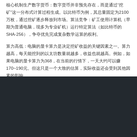
核心机制生产数字货币：数字货币并非预先存在，而是通过“挖
矿”这一分布式计算过程生成。以比特币为例，其总量固定为2100
万枚，通过挖矿逐步释放到市场。算法竞争：矿工使用计算机（早
期为普通电脑，现多为专业矿机）运行特定算法（如比特币的
SHA-256），争夺优先完成复杂数学运算的权利。
算力高低：电脑的显卡算力是决定挖矿收益的关键因素之一。算力
越高，每天能挖到的以太坊数量就越多，收益也就越高。例如，如
果电脑的显卡算力为368，在当前的行情下，一天大约可以赚
170~190元。但这只是一个大致的估算，实际收益还会受到其他因
素的影响。
经济激励：PoS 鼓励用户长期持有 ETH，而质押者则因验证交易
而获得奖励。合并解释：为什么不再支持挖矿以太坊网络于 2022
年 9 月 15 日进行了一次名为“合并”的升级。在 “合并”之前，ETH
的发行分为两个不同的层级：执行层和共识层。执行层完全依赖于
以太坊矿工，并由工作量证明 (POW) 共识机制支撑。
以太坊挖矿收益的计算较为复杂，受多种因素影响。首先是算力，
算力越高，挖到以太坊的概率相对越大。不同的矿机算力有差异，